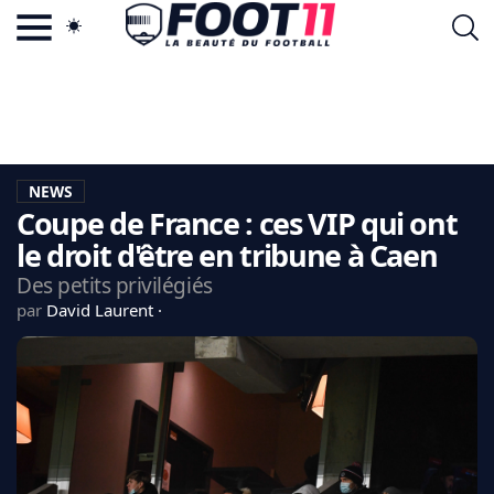
ACTU FOOTBALL POPULAIRE
FOOT11.COM
TAGS
LA TEAM
LA CHARTE
NEWS
VIE PRIVÉE
Coupe de France : ces VIP qui ont
CGU
CONTACTEZ-NOUS
le droit d'être en tribune à Caen
Des petits privilégiés
par
David Laurent
MERCATO
CDM 2026
EDF
PSG
LIGUE 1
REAL MADRID