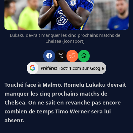
FC BARCELONE
MANCHESTER UNITED
CHELSEA
ARSENAL
Lukaku devrait manquer les cinq prochains matchs de
BAYERN
Chelsea (iconsport)
L'AVIS DE LA RÉDAC'
Préférez Foot11.com sur Google
Touché face à Malmö, Romelu Lukaku devrait
manquer les cinq prochains matchs de
Chelsea. On ne sait en revanche pas encore
combien de temps Timo Werner sera lui
absent.