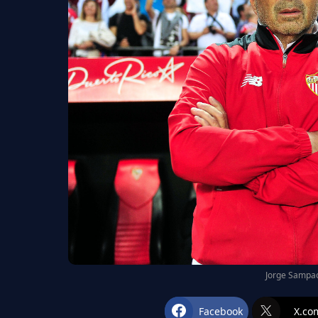
Jorge Sampaol
Facebook
X.co