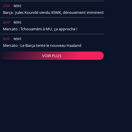
27/07
NEWS
Barça : Jules Koundé vendu 65M€, dénouement imminent
26/07
NEWS
Mercato : Tchouaméni à MU, ça approche !
26/07
NEWS
Mercato : Le Barça tente le nouveau Haaland
VOIR PLUS
26/07
NEWS
Real Madrid : Un socio annonce la date et le transfert de
Yan Diomande
25/07
NEWS
PSG : Après Arsenal, un autre club lâche l'affaire pour
Barcola
24/07
NEWS
Barça : Karim Adeyemi sème déjà la zizanie dans le
vestiaire !
24/07
L'AVIS DE LA RÉDAC'
Real Madrid : Pourquoi l'arrivée de Michael Olise va