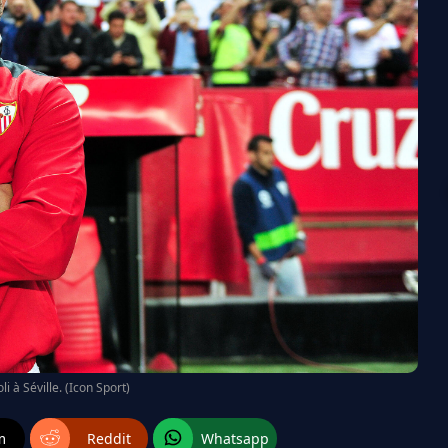
i à Séville. (Icon Sport)
m
Reddit
Whatsapp