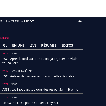
RN
L'AVIS DE LA RÉDAC'
FLASH
FIL
EN UNE
LIVE
RÉSUMÉS
EDITOS
30/07
NEWS
PSG : Après le Real, au tour du Barça de jouer un vilain
tour à Paris
27/07
L'AVIS DE LA RÉDAC'
PSG : Antonio Nusa, un destin à la Bradley Barcola ?
27/07
NEWS
ASSE : Les 3 joueurs toujours désirés par Saint-Etienne
27/07
NEWS
Le PSG ne lâche pas le nouveau Neymar