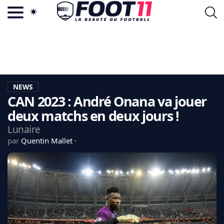
ACTU FOOTBALL POPULAIRE
FOOT11.COM
TAGS
LA TEAM
LA CHARTE
NEWS
VIE PRIVÉE
CAN 2023 : André Onana va jouer
CGU
CONTACTEZ-NOUS
deux matchs en deux jours !
Lunaire
par
Quentin Mallet
MERCATO
CDM 2026
EDF
PSG
LIGUE 1
REAL MADRID