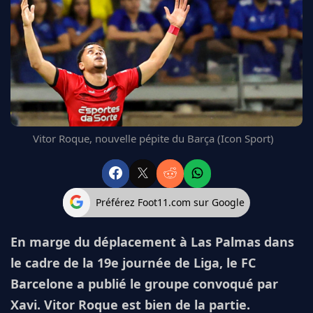
FC BARCELONE
MANCHESTER UNITED
CHELSEA
ARSENAL
BAYERN
L'AVIS DE LA RÉDAC'
Vitor Roque, nouvelle pépite du Barça (Icon Sport)
Préférez Foot11.com sur Google
En marge du déplacement à Las Palmas dans
le cadre de la 19e journée de Liga, le FC
Barcelone a publié le groupe convoqué par
Xavi. Vitor Roque est bien de la partie.