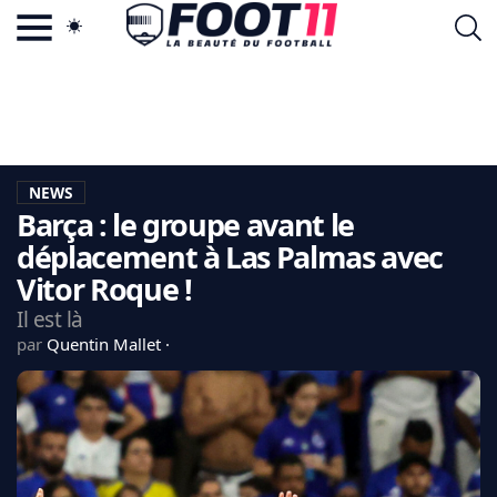
ACTU FOOTBALL POPULAIRE
FOOT11.COM
TAGS
LA TEAM
LA CHARTE
NEWS
VIE PRIVÉE
Barça : le groupe avant le
CGU
CONTACTEZ-NOUS
déplacement à Las Palmas avec
Vitor Roque !
Il est là
par
Quentin Mallet
MERCATO
CDM 2026
EDF
PSG
LIGUE 1
REAL MADRID