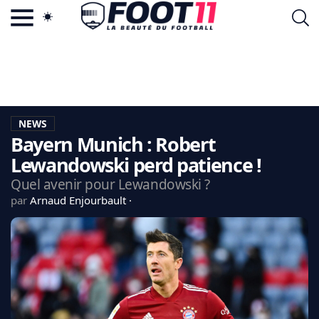
ACTU FOOTBALL POPULAIRE
FOOT11.COM
TAGS
LA TEAM
LA CHARTE
NEWS
VIE PRIVÉE
Bayern Munich : Robert
CGU
CONTACTEZ-NOUS
Lewandowski perd patience !
Quel avenir pour Lewandowski ?
par
Arnaud Enjourbault
MERCATO
CDM 2026
EDF
PSG
LIGUE 1
REAL MADRID