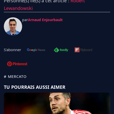
Personne(s) lié(s) à cet article :
Robert
Lewandowski
par
Arnaud Enjourbault
S'abonner
# MERCATO
TU POURRAIS AUSSI AIMER