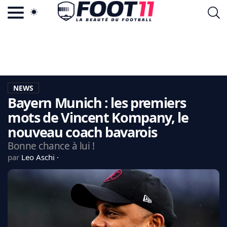
ACTU FOOTBALL POPULAIRE
FOOT11.COM
TAGS
LA TEAM
LA CHARTE
NEWS
VIE PRIVÉE
Bayern Munich : les premiers
CGU
CONTACTEZ-NOUS
mots de Vincent Kompany, le
nouveau coach bavarois
Bonne chance à lui !
par
Leo Aschi
MERCATO
CDM 2026
EDF
PSG
LIGUE 1
REAL MADRID