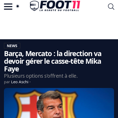
ACTU FOOTBALL POPULAIRE
FOOT11.COM
TAGS
LA TEAM
LA CHARTE
NEWS
VIE PRIVÉE
Barça, Mercato : la direction va
CGU
CONTACTEZ-NOUS
devoir gérer le casse-tête Mika
Faye
Plusieurs options s'offrent à elle.
par
Leo Aschi
MERCATO
CDM 2026
EDF
PSG
LIGUE 1
REAL MADRID