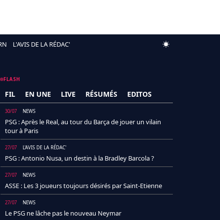
RN
L'AVIS DE LA RÉDAC'
FLASH
FIL
EN UNE
LIVE
RÉSUMÉS
EDITOS
30/07
NEWS
PSG : Après le Real, au tour du Barça de jouer un vilain
tour à Paris
27/07
L'AVIS DE LA RÉDAC'
PSG : Antonio Nusa, un destin à la Bradley Barcola ?
27/07
NEWS
ASSE : Les 3 joueurs toujours désirés par Saint-Etienne
27/07
NEWS
Le PSG ne lâche pas le nouveau Neymar