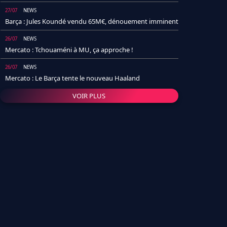
27/07
NEWS
Barça : Jules Koundé vendu 65M€, dénouement imminent
26/07
NEWS
Mercato : Tchouaméni à MU, ça approche !
26/07
NEWS
Mercato : Le Barça tente le nouveau Haaland
VOIR PLUS
26/07
NEWS
Real Madrid : Un socio annonce la date et le transfert de
Yan Diomande
25/07
NEWS
PSG : Après Arsenal, un autre club lâche l'affaire pour
Barcola
24/07
NEWS
Barça : Karim Adeyemi sème déjà la zizanie dans le
vestiaire !
24/07
L'AVIS DE LA RÉDAC'
Real Madrid : Pourquoi l'arrivée de Michael Olise va