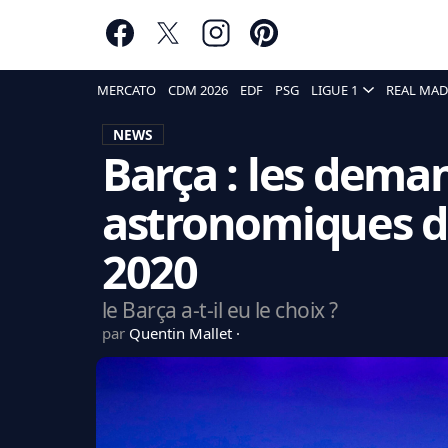
MERCATO
CDM 2026
EDF
PSG
LIGUE 1
REAL MAD
NEWS
Barça : les deman
astronomiques de
2020
le Barça a-t-il eu le choix ?
par
Quentin Mallet