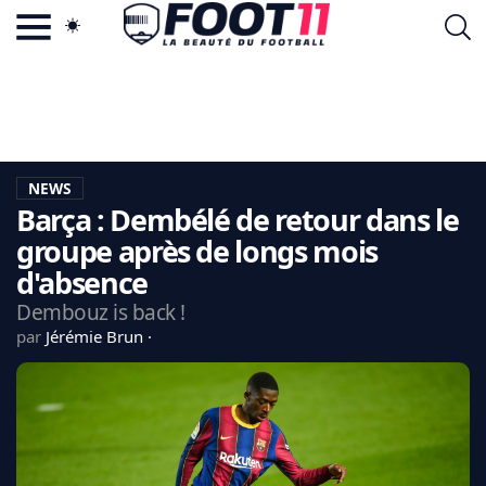
ACTU FOOTBALL POPULAIRE
FOOT11.COM
TAGS
LA TEAM
LA CHARTE
NEWS
VIE PRIVÉE
Barça : Dembélé de retour dans le
CGU
CONTACTEZ-NOUS
groupe après de longs mois
d'absence
Dembouz is back !
par
Jérémie Brun
MERCATO
CDM 2026
EDF
PSG
LIGUE 1
REAL MADRID