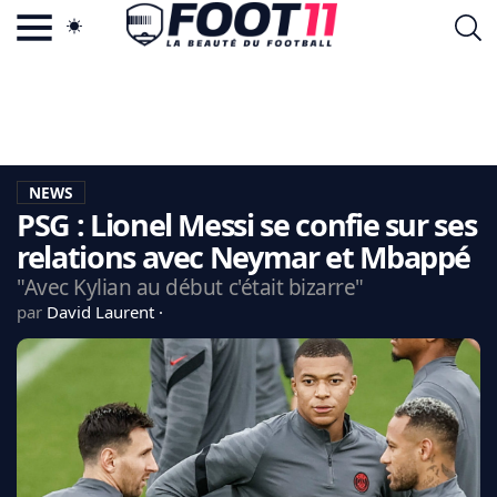
ACTU FOOTBALL POPULAIRE
FOOT11.COM
TAGS
LA TEAM
LA CHARTE
NEWS
VIE PRIVÉE
PSG : Lionel Messi se confie sur ses
CGU
CONTACTEZ-NOUS
relations avec Neymar et Mbappé
"Avec Kylian au début c'était bizarre"
par
David Laurent
MERCATO
CDM 2026
EDF
PSG
LIGUE 1
REAL MADRID