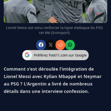
FC BARCELONE
MANCHESTER UNITED
CHELSEA
ARSENAL
Lionel Messi est venu renforcer la ligne d'attaque du PSG
BAYERN
cet été (Iconsport)
L'AVIS DE LA RÉDAC'
Préférez Foot11.com sur Google
Comment s'est déroulée l'intégration de
Lionel Messi avec Kylian Mbappé et Neymar
au PSG ? L'Argentin a livré de nombreux
détails dans une interview confession.