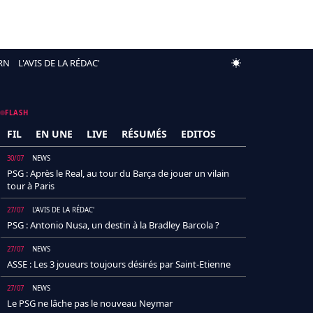
RN
L'AVIS DE LA RÉDAC'
FLASH
FIL
EN UNE
LIVE
RÉSUMÉS
EDITOS
30/07
NEWS
PSG : Après le Real, au tour du Barça de jouer un vilain
tour à Paris
27/07
L'AVIS DE LA RÉDAC'
PSG : Antonio Nusa, un destin à la Bradley Barcola ?
27/07
NEWS
ASSE : Les 3 joueurs toujours désirés par Saint-Etienne
27/07
NEWS
Le PSG ne lâche pas le nouveau Neymar