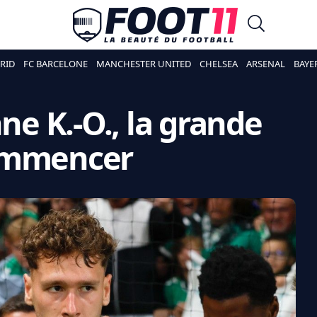
RID
FC BARCELONE
MANCHESTER UNITED
CHELSEA
ARSENAL
BAYE
nne K.-O., la grande
commencer