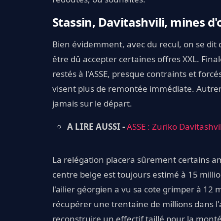
Stassin, Davitashvili, mines d'
Bien évidemment, avec du recul, on se dit q
être dû accepter certaines offres XXL. Fina
restés à l'ASSE, presque contraints et forc
visent plus de remontée immédiate. Autrem
jamais sur le départ.
A LIRE AUSSI -
ASSE : Zuriko Davitashvi
La relégation placera sûrement certains am
centre belge est toujours estimé à 15 millio
l'ailier géorgien a vu sa cote grimper à 12 
récupérer une trentaine de millions dans l
reconstruire un effectif taillé pour la monté