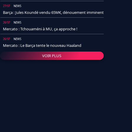
27/07
NEWS
Barça : Jules Koundé vendu 65M€, dénouement imminent
26/07
NEWS
Mercato : Tchouaméni à MU, ça approche !
26/07
NEWS
Mercato : Le Barça tente le nouveau Haaland
VOIR PLUS
26/07
NEWS
Real Madrid : Un socio annonce la date et le transfert de
Yan Diomande
25/07
NEWS
PSG : Après Arsenal, un autre club lâche l'affaire pour
Barcola
24/07
NEWS
Barça : Karim Adeyemi sème déjà la zizanie dans le
vestiaire !
24/07
L'AVIS DE LA RÉDAC'
Real Madrid : Pourquoi l'arrivée de Michael Olise va