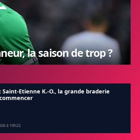
neur, la saison de trop ?
: Saint-Etienne K.-O., la grande braderie
 commencer
026 à 10h22