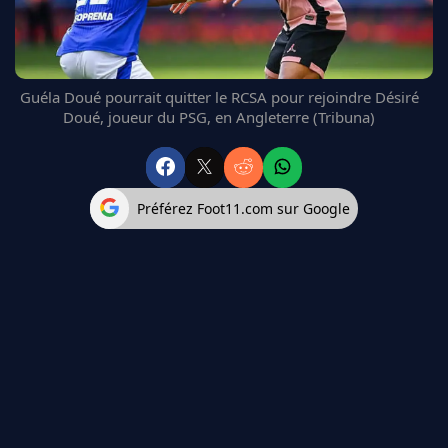
FC BARCELONE
MANCHESTER UNITED
CHELSEA
ARSENAL
Guéla Doué pourrait quitter le RCSA pour rejoindre Désiré
Doué, joueur du PSG, en Angleterre (Tribuna)
BAYERN
L'AVIS DE LA RÉDAC'
Préférez Foot11.com sur Google