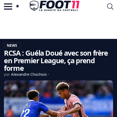
ACTU FOOTBALL POPULAIRE
FOOT11.COM
TAGS
LA TEAM
LA CHARTE
NEWS
VIE PRIVÉE
RCSA : Guéla Doué avec son frère
CGU
CONTACTEZ-NOUS
en Premier League, ça prend
forme
par
Alexandre Chochois
MERCATO
CDM 2026
EDF
PSG
LIGUE 1
REAL MADRID