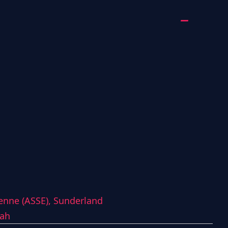
ienne (ASSE),
Sunderland
wah