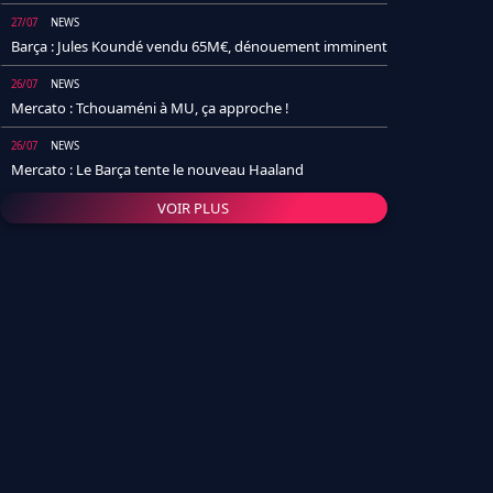
27/07
NEWS
Barça : Jules Koundé vendu 65M€, dénouement imminent
26/07
NEWS
Mercato : Tchouaméni à MU, ça approche !
26/07
NEWS
Mercato : Le Barça tente le nouveau Haaland
VOIR PLUS
26/07
NEWS
Real Madrid : Un socio annonce la date et le transfert de
Yan Diomande
25/07
NEWS
PSG : Après Arsenal, un autre club lâche l'affaire pour
Barcola
24/07
NEWS
Barça : Karim Adeyemi sème déjà la zizanie dans le
vestiaire !
24/07
L'AVIS DE LA RÉDAC'
Real Madrid : Pourquoi l'arrivée de Michael Olise va