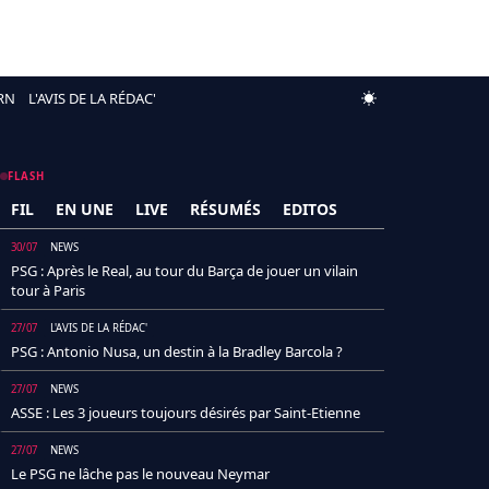
RN
L'AVIS DE LA RÉDAC'
FLASH
FIL
EN UNE
LIVE
RÉSUMÉS
EDITOS
30/07
NEWS
PSG : Après le Real, au tour du Barça de jouer un vilain
tour à Paris
27/07
L'AVIS DE LA RÉDAC'
PSG : Antonio Nusa, un destin à la Bradley Barcola ?
27/07
NEWS
ASSE : Les 3 joueurs toujours désirés par Saint-Etienne
27/07
NEWS
Le PSG ne lâche pas le nouveau Neymar