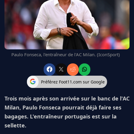
FC BARCELONE
MANCHESTER UNITED
CHELSEA
ARSENAL
BAYERN
L'AVIS DE LA RÉDAC'
Paulo Fonseca, l'entraîneur de l'AC Milan. (IconSport)
Préférez Foot11.com sur Google
Trois mois après son arrivée sur le banc de l'AC
Milan, Paulo Fonseca pourrait déjà faire ses
bagages. L'entraîneur portugais est sur la
sellette.