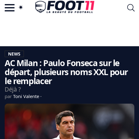
ACTU FOOTBALL POPULAIRE
FOOT11.COM
TAGS
LA TEAM
LA CHARTE
NEWS
VIE PRIVÉE
AC Milan : Paulo Fonseca sur le
CGU
CONTACTEZ-NOUS
départ, plusieurs noms XXL pour
le remplacer
Déjà ?
par
Toni Valente
MERCATO
CDM 2026
EDF
PSG
LIGUE 1
REAL MADRID