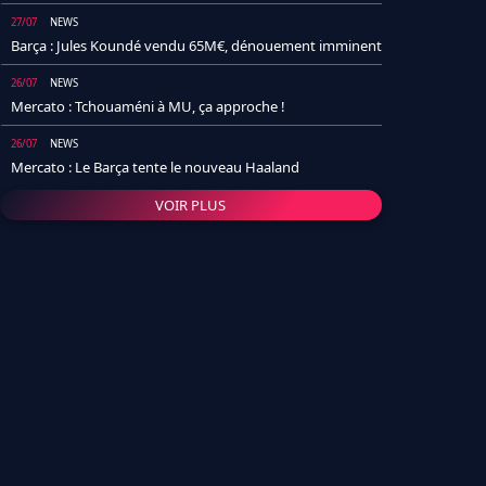
27/07
NEWS
Barça : Jules Koundé vendu 65M€, dénouement imminent
26/07
NEWS
Mercato : Tchouaméni à MU, ça approche !
26/07
NEWS
Mercato : Le Barça tente le nouveau Haaland
VOIR PLUS
26/07
NEWS
Real Madrid : Un socio annonce la date et le transfert de
Yan Diomande
25/07
NEWS
PSG : Après Arsenal, un autre club lâche l'affaire pour
Barcola
24/07
NEWS
Barça : Karim Adeyemi sème déjà la zizanie dans le
vestiaire !
24/07
L'AVIS DE LA RÉDAC'
Real Madrid : Pourquoi l'arrivée de Michael Olise va