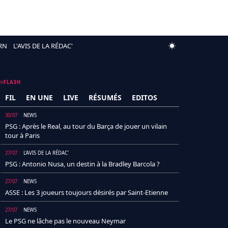
RN
L'AVIS DE LA RÉDAC'
FLASH
FIL
EN UNE
LIVE
RÉSUMÉS
EDITOS
30/07
NEWS
PSG : Après le Real, au tour du Barça de jouer un vilain
tour à Paris
27/07
L'AVIS DE LA RÉDAC'
PSG : Antonio Nusa, un destin à la Bradley Barcola ?
27/07
NEWS
ASSE : Les 3 joueurs toujours désirés par Saint-Etienne
27/07
NEWS
Le PSG ne lâche pas le nouveau Neymar