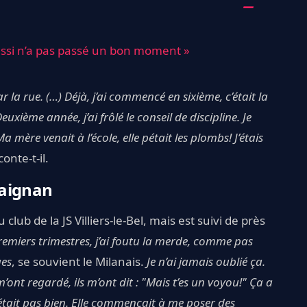
essi n’a pas passé un bon moment »
ar la rue. (…) Déjà, j’ai commencé en sixième, c’était la
uxième année, j’ai frôlé le conseil de discipline. Je
mère venait à l’école, elle pétait les plombs! J’étais
conte-t-il.
Maignan
ub de la JS Villiers-le-Bel, mais est suivi de près
remiers trimestres, j’ai foutu la merde, comme pas
ges
, se souvient le Milanais.
Je n’ai jamais oublié ça.
’ont regardé, ils m’ont dit : "Mais t’es un voyou!" Ça a
’était pas bien. Elle commençait à me poser des