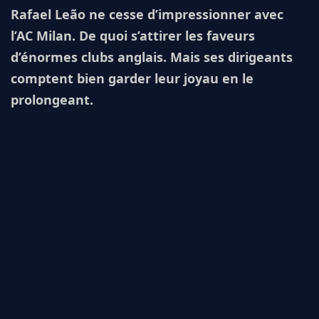
Rafael Leão ne cesse d’impressionner avec
FC BARCELONE
MANCHESTER UNITED
l’AC Milan. De quoi s’attirer les faveurs
CHELSEA
d’énormes clubs anglais. Mais ses dirigeants
ARSENAL
comptent bien garder leur joyau en le
BAYERN
prolongeant.
L'AVIS DE LA RÉDAC'