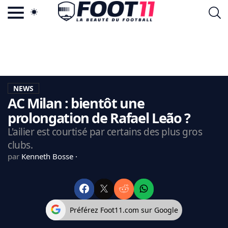
ACTU FOOTBALL POPULAIRE
FOOT11.COM
TAGS
LA TEAM
LA CHARTE
NEWS
VIE PRIVÉE
AC Milan : bientôt une
CGU
CONTACTEZ-NOUS
prolongation de Rafael Leão ?
L'ailier est courtisé par certains des plus gros
clubs.
par
Kenneth Bosse
MERCATO
CDM 2026
EDF
PSG
Préférez Foot11.com sur Google
LIGUE 1
REAL MADRID