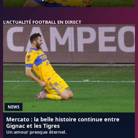
FC BARCELONE
MANCHESTER UNITED
CHELSEA
L'ACTUALITÉ FOOTBALL EN DIRECT
ARSENAL
BAYERN
L'AVIS DE LA RÉDAC'
NEWS
Mercato : la belle histoire continue entre
Gignac et les Tigres
Un amour presque éternel.