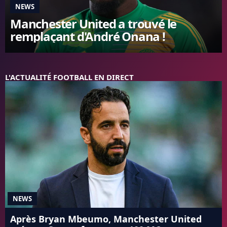
NEWS
FC BARCELONE
Manchester United a trouvé le
MANCHESTER UNITED
remplaçant d'André Onana !
CHELSEA
ARSENAL
BAYERN
L'AVIS DE LA RÉDAC'
L'ACTUALITÉ FOOTBALL EN DIRECT
NEWS
Après Bryan Mbeumo, Manchester United