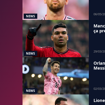
06/05/2
NEWS
Manch
ça pr
29/03/2
NEWS
Orlan
Messi
02/03/2
NEWS
Lione