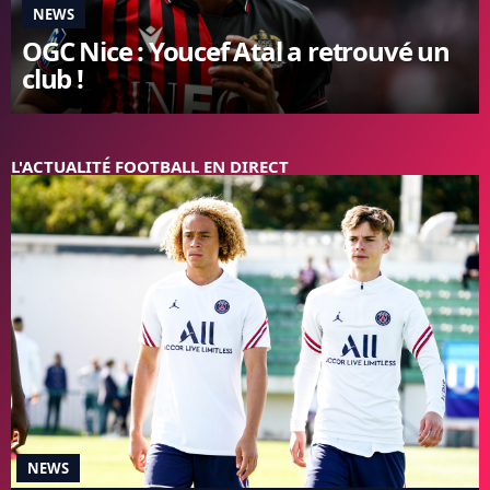
NEWS
FC BARCELONE
OGC Nice : Youcef Atal a retrouvé un
MANCHESTER UNITED
club !
CHELSEA
ARSENAL
BAYERN
L'AVIS DE LA RÉDAC'
L'ACTUALITÉ FOOTBALL EN DIRECT
NEWS