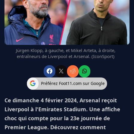
FC BARCELONE
MANCHESTER UNITED
CHELSEA
ARSENAL
BAYERN
L'AVIS DE LA RÉDAC'
Jürgen Klopp, à gauche, et Mikel Arteta, à droite,
entraîneurs de Liverpool et Arsenal. (IconSport)
Préférez Foot11.com sur Google
Ce dimanche 4 février 2024, Arsenal reçoit
Liverpool à l'Emirates Stadium. Une affiche
choc qui compte pour la 23e journée de
Premier League. Découvrez comment