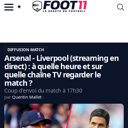
ACTU FOOTBALL POPULAIRE
FOOT11.COM
TAGS
LA TEAM
LA CHARTE
DIFFUSION MATCH
VIE PRIVÉE
Arsenal - Liverpool (streaming en
CGU
CONTACTEZ-NOUS
direct) : à quelle heure et sur
quelle chaîne TV regarder le
match ?
Coup d'envoi du match à 17h30
MERCATO
par
Quentin Mallet
CDM 2026
EDF
PSG
LIGUE 1
REAL MADRID