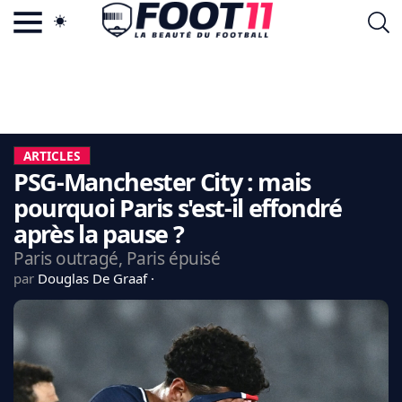
ACTU FOOTBALL POPULAIRE
FOOT11.COM
TAGS
LA TEAM
LA CHARTE
ARTICLES
VIE PRIVÉE
PSG-Manchester City : mais
CGU
CONTACTEZ-NOUS
pourquoi Paris s'est-il effondré
après la pause ?
Paris outragé, Paris épuisé
par
Douglas De Graaf
MERCATO
CDM 2026
EDF
PSG
LIGUE 1
REAL MADRID