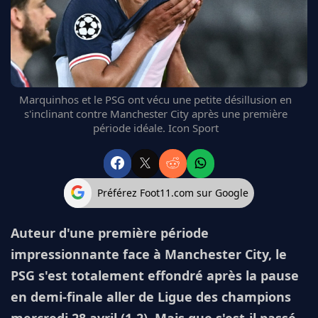
FC BARCELONE
MANCHESTER UNITED
CHELSEA
ARSENAL
BAYERN
Marquinhos et le PSG ont vécu une petite désillusion en
L'AVIS DE LA RÉDAC'
s'inclinant contre Manchester City après une première
période idéale. Icon Sport
Préférez Foot11.com sur Google
Auteur d'une première période
impressionnante face à Manchester City, le
PSG s'est totalement effondré après la pause
en demi-finale aller de Ligue des champions
mercredi 28 avril (1-2). Mais que s'est-il passé