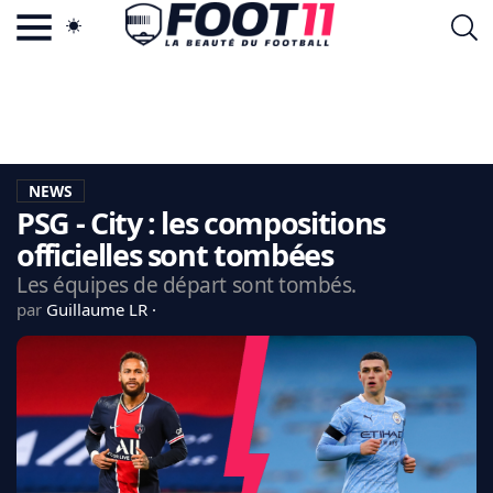
ACTU FOOTBALL POPULAIRE
FOOT11.COM
TAGS
LA TEAM
LA CHARTE
NEWS
VIE PRIVÉE
PSG - City : les compositions
CGU
CONTACTEZ-NOUS
officielles sont tombées
Les équipes de départ sont tombés.
par
Guillaume LR
MERCATO
CDM 2026
EDF
PSG
LIGUE 1
REAL MADRID