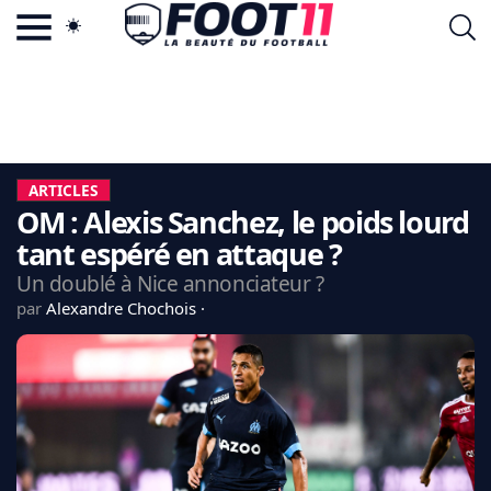
ACTU FOOTBALL POPULAIRE
FOOT11.COM
TAGS
LA TEAM
LA CHARTE
ARTICLES
VIE PRIVÉE
OM : Alexis Sanchez, le poids lourd
CGU
CONTACTEZ-NOUS
tant espéré en attaque ?
Un doublé à Nice annonciateur ?
par
Alexandre Chochois
MERCATO
CDM 2026
EDF
PSG
LIGUE 1
REAL MADRID