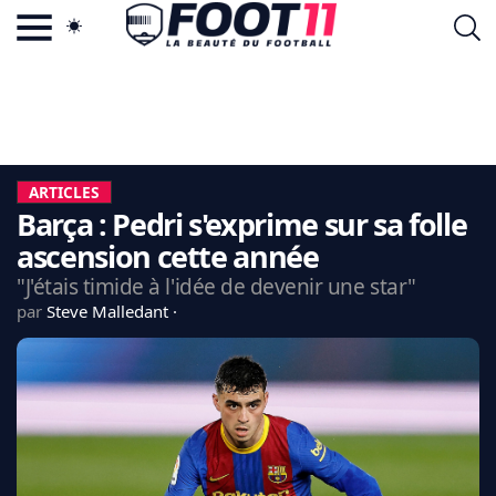
ACTU FOOTBALL POPULAIRE
FOOT11.COM
TAGS
LA TEAM
LA CHARTE
ARTICLES
VIE PRIVÉE
Barça : Pedri s'exprime sur sa folle
CGU
CONTACTEZ-NOUS
ascension cette année
"J'étais timide à l'idée de devenir une star"
par
Steve Malledant
MERCATO
CDM 2026
EDF
PSG
LIGUE 1
REAL MADRID