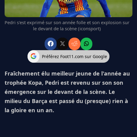
FC BARCELONE
MANCHESTER UNITED
CHELSEA
Pedri s'est exprimé sur son année folle et son explosion sur
le devant de la scène (iconsport)
ARSENAL
BAYERN
L'AVIS DE LA RÉDAC'
Préférez Foot11.com sur Google
Fraîchement élu meilleur jeune de l'année au
trophée Kopa, Pedri est revenu sur son son
émergence sur le devant de la scène. Le
milieu du Barça est passé du (presque) rien à
la gloire en un an.