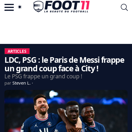
ACTU FOOTBALL POPULAIRE
FOOT11.COM
TAGS
LA TEAM
LA CHARTE
ARTICLES
VIE PRIVÉE
LDC, PSG : le Paris de Messi frappe
CGU
CONTACTEZ-NOUS
un grand coup face à City !
Le PSG frappe un grand coup !
par
Steven L.
MERCATO
CDM 2026
EDF
PSG
LIGUE 1
REAL MADRID