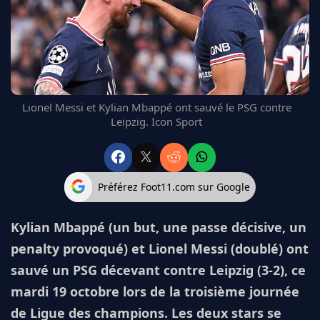
FC BARCELONE
MANCHESTER UNITED
CHELSEA
ARSENAL
BAYERN
L'AVIS DE LA RÉDAC'
Lionel Messi et Kylian Mbappé ont sauvé le PSG contre
Leipzig. Icon Sport
Préférez Foot11.com sur Google
Kylian Mbappé (un but, une passe décisive, un
penalty provoqué) et Lionel Messi (doublé) ont
sauvé un PSG décevant contre Leipzig (3-2), ce
mardi 19 octobre lors de la troisième journée
de Ligue des champions. Les deux stars se