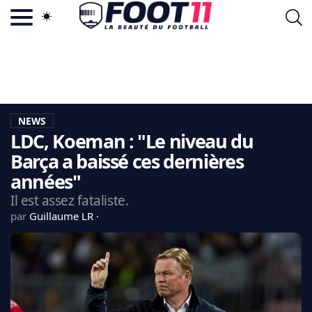
ACTU FOOTBALL POPULAIRE
FOOT11.COM
TAGS
LA TEAM
LA CHARTE
NEWS
VIE PRIVÉE
LDC, Koeman : "Le niveau du
CGU
CONTACTEZ-NOUS
Barça a baissé ces dernières
années"
Il est assez fataliste.
par
Guillaume LR
MERCATO
CDM 2026
EDF
PSG
LIGUE 1
REAL MADRID