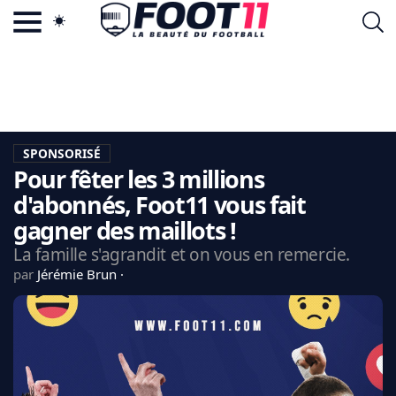
ACTU FOOTBALL POPULAIRE
FOOT11.COM
TAGS
LA TEAM
LA CHARTE
SPONSORISÉ
VIE PRIVÉE
Pour fêter les 3 millions
CGU
CONTACTEZ-NOUS
d'abonnés, Foot11 vous fait
gagner des maillots !
La famille s'agrandit et on vous en remercie.
par
Jérémie Brun
MERCATO
CDM 2026
EDF
PSG
LIGUE 1
REAL MADRID