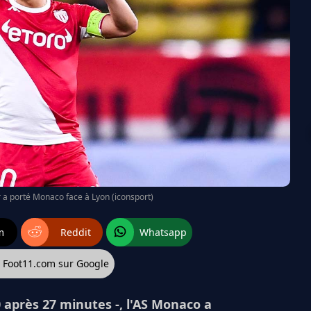
 a porté Monaco face à Lyon (iconsport)
m
Reddit
Whatsapp
z Foot11.com sur Google
après 27 minutes -, l'AS Monaco a