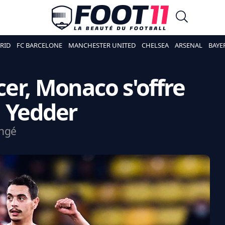
RID
FC BARCELONE
MANCHESTER UNITED
CHELSEA
ARSENAL
BAYE
rcer, Monaco s'offre
n Yedder
angé