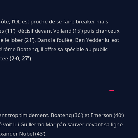
ôte, l’OL est proche de se faire breaker mais
(11’), décisif devant Volland (15’) puis chanceux
le lober (21’). Dans la foulée, Ben Yedder lui est
érôme Boateng, il offre sa spéciale au public
stée
(2-0, 27’)
.
nt trop timidement. Boateng (36’) et Emerson (40’)
voit lui Guillermo Maripán sauver devant sa ligne
xander Nübel (43’).