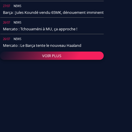
27/07
NEWS
Barça : Jules Koundé vendu 65M€, dénouement imminent
26/07
NEWS
Mercato : Tchouaméni à MU, ça approche !
26/07
NEWS
Mercato : Le Barça tente le nouveau Haaland
VOIR PLUS
26/07
NEWS
Real Madrid : Un socio annonce la date et le transfert de
Yan Diomande
25/07
NEWS
PSG : Après Arsenal, un autre club lâche l'affaire pour
Barcola
24/07
NEWS
Barça : Karim Adeyemi sème déjà la zizanie dans le
vestiaire !
24/07
L'AVIS DE LA RÉDAC'
Real Madrid : Pourquoi l'arrivée de Michael Olise va