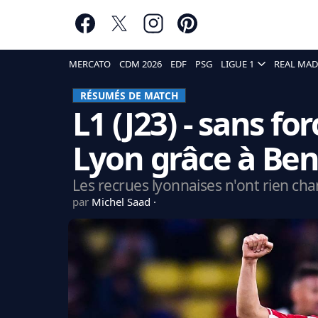
MERCATO
CDM 2026
EDF
PSG
LIGUE 1
REAL MAD
RÉSUMÉS DE MATCH
L1 (J23) - sans fo
Lyon grâce à Be
Les recrues lyonnaises n'ont rien ch
par
Michel Saad