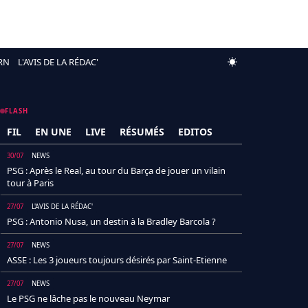
RN
L'AVIS DE LA RÉDAC'
FLASH
FIL
EN UNE
LIVE
RÉSUMÉS
EDITOS
30/07
NEWS
PSG : Après le Real, au tour du Barça de jouer un vilain
tour à Paris
27/07
L'AVIS DE LA RÉDAC'
PSG : Antonio Nusa, un destin à la Bradley Barcola ?
27/07
NEWS
ASSE : Les 3 joueurs toujours désirés par Saint-Etienne
27/07
NEWS
Le PSG ne lâche pas le nouveau Neymar