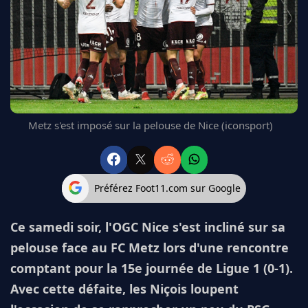
FC BARCELONE
MANCHESTER UNITED
CHELSEA
ARSENAL
BAYERN
L'AVIS DE LA RÉDAC'
Metz s'est imposé sur la pelouse de Nice (iconsport)
Préférez Foot11.com sur Google
Ce samedi soir, l'OGC Nice s'est incliné sur sa
pelouse face au FC Metz lors d'une rencontre
comptant pour la 15e journée de Ligue 1 (0-1).
Avec cette défaite, les Niçois loupent