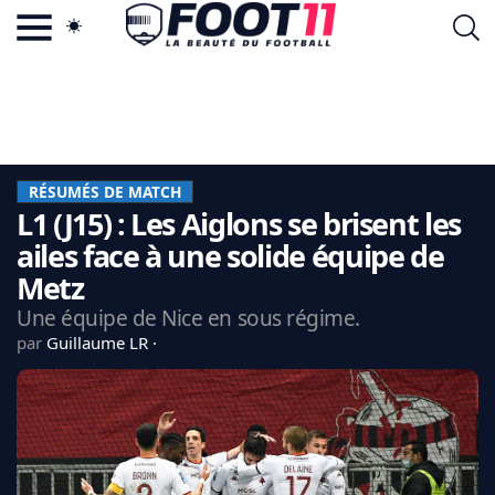
ACTU FOOTBALL POPULAIRE
FOOT11.COM
TAGS
LA TEAM
LA CHARTE
RÉSUMÉS DE MATCH
VIE PRIVÉE
L1 (J15) : Les Aiglons se brisent les
CGU
CONTACTEZ-NOUS
ailes face à une solide équipe de
Metz
Une équipe de Nice en sous régime.
par
Guillaume LR
MERCATO
CDM 2026
EDF
PSG
LIGUE 1
REAL MADRID