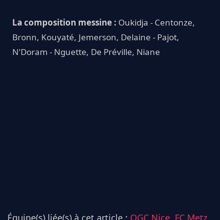
La composition messine :
Oukidja - Centonze,
Bronn, Kouyaté, Jemerson, Delaine - Pajot,
N'Doram - Nguette, De Préville, Niane
Équipe(s) liée(s) à cet article :
OGC Nice,
FC Metz