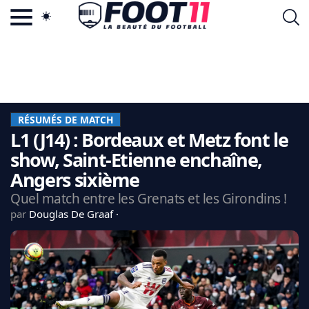
ACTU FOOTBALL POPULAIRE
FOOT11.COM
TAGS
LA TEAM
LA CHARTE
RÉSUMÉS DE MATCH
VIE PRIVÉE
L1 (J14) : Bordeaux et Metz font le
CGU
CONTACTEZ-NOUS
show, Saint-Etienne enchaîne,
Angers sixième
Quel match entre les Grenats et les Girondins !
par
Douglas De Graaf
MERCATO
CDM 2026
EDF
PSG
LIGUE 1
REAL MADRID