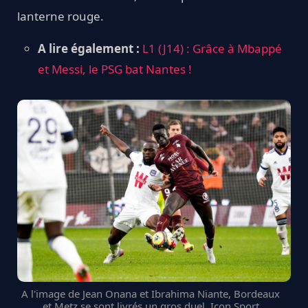
lanterne rouge.
A lire également :
L1 (J14) : Grâce à Mbappé
et Messi, le PSG bat Nantes !
A l'image de Jean Onana et Ibrahima Niante, Bordeaux
et Metz se sont livrés un gros duel. Icon Sport