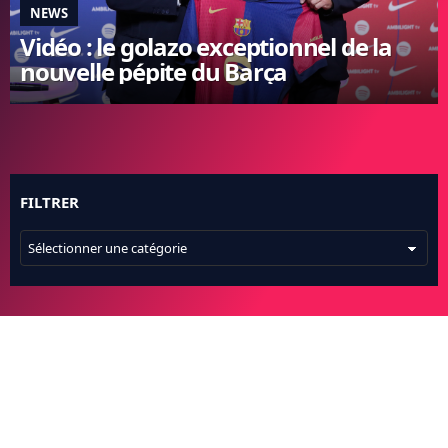
NEWS
FC BARCELONE
Vidéo : le golazo exceptionnel de la
MANCHESTER UNITED
nouvelle pépite du Barça
CHELSEA
ARSENAL
BAYERN
L'AVIS DE LA RÉDAC'
FILTRER