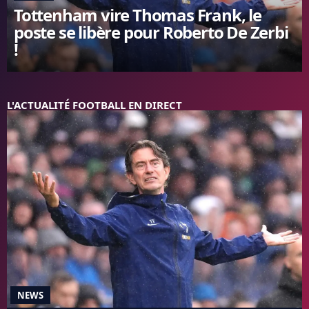
Tottenham vire Thomas Frank, le
FC BARCELONE
poste se libère pour Roberto De Zerbi
MANCHESTER UNITED
!
CHELSEA
ARSENAL
BAYERN
L'AVIS DE LA RÉDAC'
L'ACTUALITÉ FOOTBALL EN DIRECT
NEWS