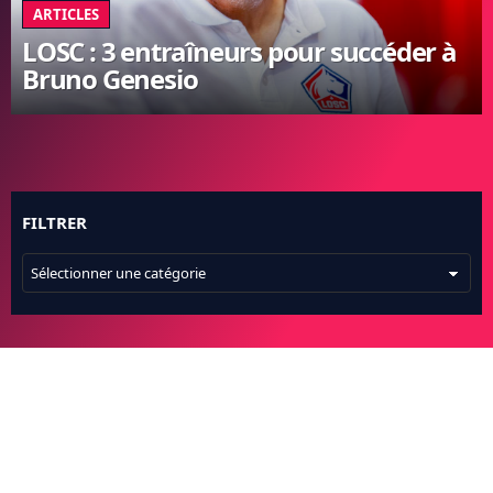
ARTICLES
FC BARCELONE
LOSC : 3 entraîneurs pour succéder à
MANCHESTER UNITED
Bruno Genesio
CHELSEA
ARSENAL
BAYERN
L'AVIS DE LA RÉDAC'
FILTRER