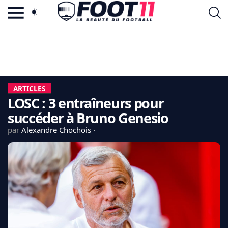
ACTU FOOTBALL POPULAIRE
FOOT11.COM
TAGS
LA TEAM
LA CHARTE
ARTICLES
VIE PRIVÉE
LOSC : 3 entraîneurs pour
CGU
CONTACTEZ-NOUS
succéder à Bruno Genesio
par
Alexandre Chochois
MERCATO
CDM 2026
EDF
PSG
LIGUE 1
REAL MADRID