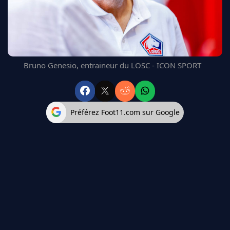
FC BARCELONE
MANCHESTER UNITED
CHELSEA
ARSENAL
BAYERN
Bruno Genesio, entraineur du LOSC - ICON SPORT
L'AVIS DE LA RÉDAC'
Préférez Foot11.com sur Google