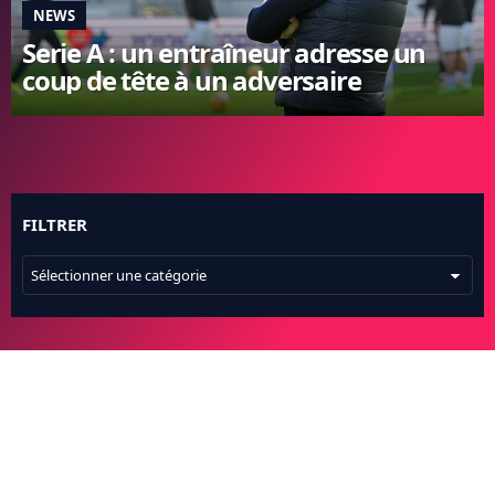
NEWS
FC BARCELONE
Serie A : un entraîneur adresse un
MANCHESTER UNITED
coup de tête à un adversaire
CHELSEA
ARSENAL
BAYERN
L'AVIS DE LA RÉDAC'
FILTRER