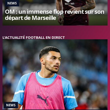
NEWS
FC BARCELONE
OM : un immense flop revient sur son
MANCHESTER UNITED
départ de Marseille
CHELSEA
ARSENAL
BAYERN
L'AVIS DE LA RÉDAC'
L'ACTUALITÉ FOOTBALL EN DIRECT
NEWS