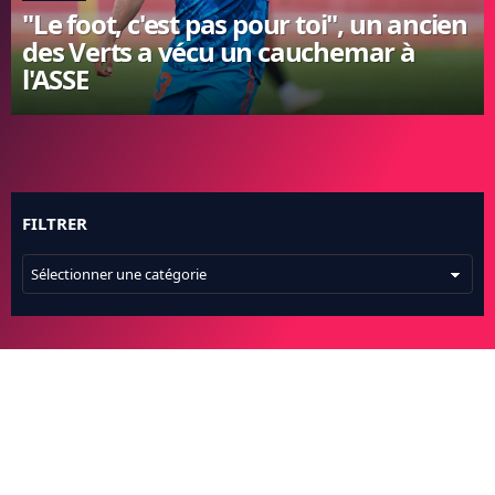
"Le foot, c'est pas pour toi", un ancien
FC BARCELONE
des Verts a vécu un cauchemar à
MANCHESTER UNITED
l'ASSE
CHELSEA
ARSENAL
BAYERN
L'AVIS DE LA RÉDAC'
FILTRER