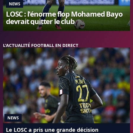
NEWS
FC BARCELONE
LOSC : l'énorme flop Mohamed Bayo
MANCHESTER UNITED
devrait quitter le club
CHELSEA
ARSENAL
BAYERN
L'AVIS DE LA RÉDAC'
L'ACTUALITÉ FOOTBALL EN DIRECT
NEWS
Le LOSC a pris une grande décision