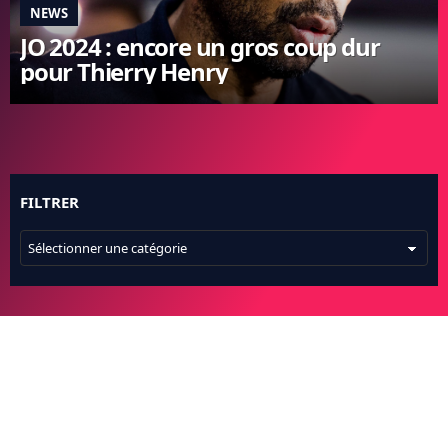
NEWS
FC BARCELONE
JO 2024 : encore un gros coup dur
MANCHESTER UNITED
pour Thierry Henry
CHELSEA
ARSENAL
BAYERN
L'AVIS DE LA RÉDAC'
FILTRER