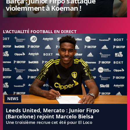
Barça : Junior Firpo s’attaque
violemment à Koeman !
FC BARCELONE
MANCHESTER UNITED
CHELSEA
ARSENAL
L'ACTUALITÉ FOOTBALL EN DIRECT
BAYERN
L'AVIS DE LA RÉDAC'
NEWS
Leeds United, Mercato : Junior Firpo
(Barcelone) rejoint Marcelo Bielsa
Une troisième recrue cet été pour El Loco