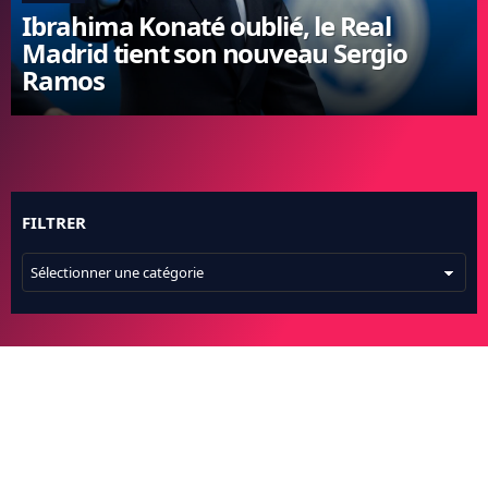
Ibrahima Konaté oublié, le Real
FC BARCELONE
Madrid tient son nouveau Sergio
MANCHESTER UNITED
Ramos
CHELSEA
ARSENAL
BAYERN
L'AVIS DE LA RÉDAC'
FILTRER