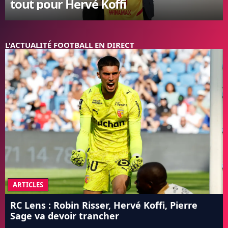
tout pour Hervé Koffi
FC BARCELONE
MANCHESTER UNITED
CHELSEA
L'ACTUALITÉ FOOTBALL EN DIRECT
ARSENAL
BAYERN
L'AVIS DE LA RÉDAC'
ARTICLES
RC Lens : Robin Risser, Hervé Koffi, Pierre
Sage va devoir trancher