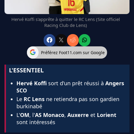
FC BARCELONE
MANCHESTER UNITED
Hervé Koffi s'apprête à quitter le RC Lens (Site officiel
CHELSEA
Racing Club de Lens)
ARSENAL
BAYERN
L'AVIS DE LA RÉDAC'
Préférez Foot11.com sur Google
L'ESSENTIEL
Hervé Koffi
sort d'un prêt réussi à
Angers
SCO
Le
RC Lens
ne retiendra pas son gardien
burkinabé
L'
OM
, l'
AS Monaco
,
Auxerre
et
Lorient
sont intéressés