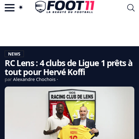
ACTU FOOTBALL POPULAIRE
FOOT11.COM
TAGS
LA TEAM
LA CHARTE
NEWS
VIE PRIVÉE
RC Lens : 4 clubs de Ligue 1 prêts à
CGU
CONTACTEZ-NOUS
tout pour Hervé Koffi
par
Alexandre Chochois
MERCATO
CDM 2026
EDF
PSG
LIGUE 1
REAL MADRID