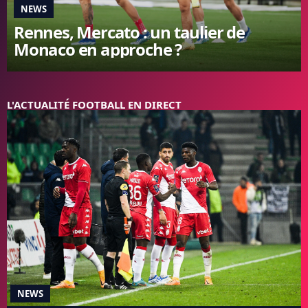
NEWS
FC BARCELONE
Rennes, Mercato : un taulier de
MANCHESTER UNITED
Monaco en approche ?
CHELSEA
ARSENAL
BAYERN
L'AVIS DE LA RÉDAC'
L'ACTUALITÉ FOOTBALL EN DIRECT
NEWS