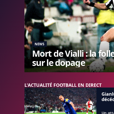
NEWS
Mort de Vialli : la fo
sur le dopage
L'ACTUALITÉ FOOTBALL EN DIRECT
Gianl
décé
Un at