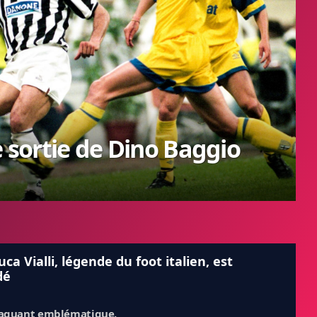
lle sortie de Dino Baggio
uca Vialli, légende du foot italien, est
dé
taquant emblématique.