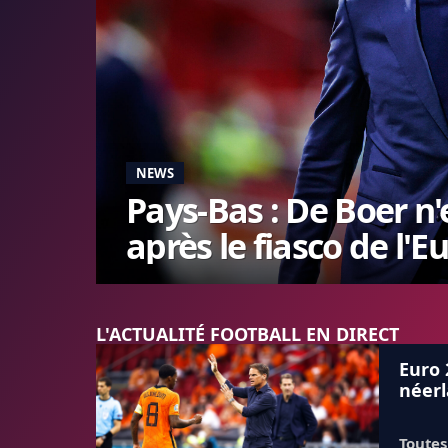
NEWS
Pays-Bas : De Boer n'
après le fiasco de l'E
L'ACTUALITÉ FOOTBALL EN DIRECT
Euro 
néerl
Toutes 